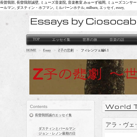
長曽我部, 長曽我部誠壁, ミューズ音楽院, 音楽教室 みゅーず福岡, ミューズコンサーツ, 世界旅行, 
ールマン, ダスティン・ホフマン, ミルバーンホテル, milburn, エッセイ, essey,
TOP
エッセイ集
世界の旅
音楽の話
HOME
>
Essay
>
Z子の悲劇
>
フィレンツェ編6.1
Contents
長曽我部誠のエッセイ集
アラ・ヴェ
ダスティンとパールマン
ジョン・レノン最期の日