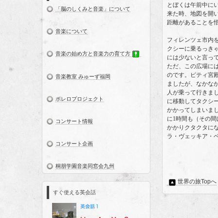
とぼくは午前中に
「脳のしくみと音楽」について
来た時、地図を開
距離があることを
音楽について
フィレンツェ市内
クシーに乗るっき
音楽の始め方と音楽力の育て方
には少ないと言っ
ただ、この広場に
のです。ピティ宮
音楽教室 みゅーず福岡
ましたが、なかな
人が乗って行きま
ボレロプロジェクト
に移動してタクシ
かかってしまいま
に1時間も（その
コンサート情報
かかりクタクタに
ラ・ヴェッキア・ベ
コンサート企画
桐朋学園音楽同窓会九州
世界の旅Topへ
すぐ使える英会話