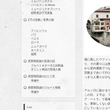
ミルバーンホテル
パールマン in Movie
ミュージックオブハート
紺野美沙子写真集
Z子の悲劇／世界の旅
フィレンツェ
パリ
ベニス
ローマ
ニューヨーク
ホーチミン
福岡
場に面したウフィ
長曽我部誠の音楽の話
り、その通りには
フルート＆オーボエ比較論
から室内通路でつ
ギリシャ神話の登場人物
宮殿まで歩いて行
長曽我部誠のひとり言
っきり人通りが少
準備中
長曽我部誠のフルート情報
アルノ川に架かる
準備中
この日、Ｚ子は、
ア・ベトラ」で昼
ら、美味しくない
Link
にしているシニョ