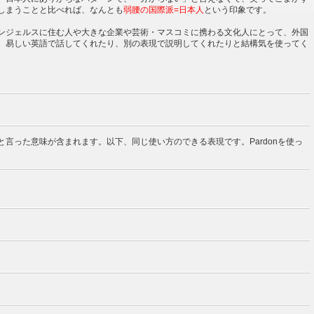
しまうことと比べれば、なんとも
弱腰の国際派=日本人
という印象です。
ンジェルスに住む人や大きな企業や芸術・マスコミに携わる文化人にとって、外国
。易しい英語で話してくれたり、別の表現で説明してくれたりと結構気を使ってく
言った意味が含まれます。以下、同じ使い方のできる表現です。Pardonを使っ