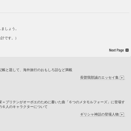
しましょう。
余計です。）
記帳と題して、海外旅行のおもしろ話など満載
長曽我部誠のエッセイ集
家＝ブリテンがオーボエのために書いた曲「６つのメタモルフォーズ」に登場す
の６人のキャラクターについて
ギリシャ神話の登場人物