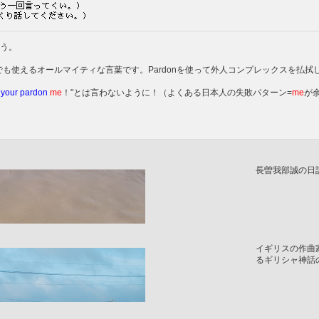
う。
語でも使えるオールマイティな言葉です。Pardonを使って外人コンプレックスを払拭
g your pardon
me
！"とは言わないように！（よくある日本人の失敗パターン=
me
が
長曽我部誠の日
イギリスの作曲
るギリシャ神話