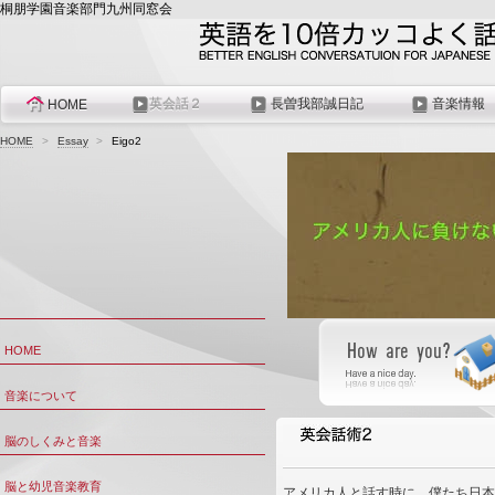
桐朋学園音楽部門九州同窓会
英会話２
長曽我部誠日記
音楽情報
HOME
HOME
>
Essay
>
Eigo2
HOME
音楽について
脳のしくみと音楽
脳と幼児音楽教育
アメリカ人と話す時に、僕たち日本