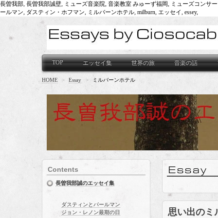
長曽我部, 長曽我部誠壁, ミューズ音楽院, 音楽教室 みゅーず福岡, ミューズコンサーツ, 世界旅行, 
ールマン, ダスティン・ホフマン, ミルバーンホテル, milburn, エッセイ, essey,
TOP
エッセイ集
世界の旅
音楽の話
HOME
>
Essay
>
ミルバーンホテル
Contents
長曽我部誠のエッセイ集
ダスティンとパールマン
思い出のミ
ジョン・レノン最期の日