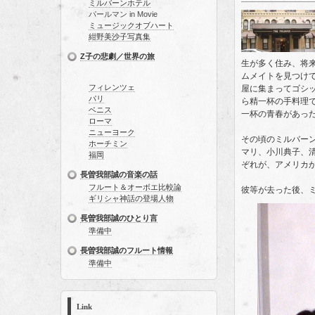
ミルバーンホテル
パールマン in Movie
ミュージックオブハート
紺野美沙子写真集
Z子の悲劇／世界の旅
生が多く住み、将
ムメイトを見つけ
フィレンツェ
屋に集まってゴシ
パリ
ら精一杯の手料理
ベニス
一杯の青春があっ
ローマ
ニューヨーク
その頃のミルバー
ホーチミン
マリ、小川典子、
福岡
ぞれが、アメリカ
長曽我部誠の音楽の話
フルート＆オーボエ比較論
彼等が去った後、ミ
ギリシャ神話の登場人物
長曽我部誠のひとり言
準備中
長曽我部誠のフルート情報
準備中
Link