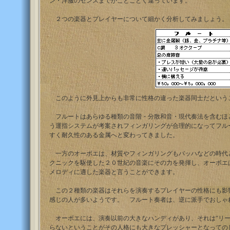
ン・洋服のセンスまでがことごとく違っています。
２つの楽器とプレイヤーについて細かく分析してみましょう。
このように外見上からも非常に性格の違った楽器同士だという
フルートはあらゆる種類の音階・分散和音・現代奏法を含むほ
う運指システムが考案されフィンガリングが合理的になってフル
すく耐久性のある金属へと変わってきました。
一方のオーボエは、材質やフィンガリングもバッハなどの時代
クニックを駆使した２０世紀の音楽にその力を発揮し、オーボエ
メロディに適した楽器と言うことができます。
この２種類の楽器はそれらを演奏するプレイヤーの性格にも影
感じの人が多いようです。 フルート奏者は、逆に派手でおしゃ
オーボエには、演奏以前の大きなハンディがあり、それは“リー
らないということがその人格にも大きなプレッシャーとなっての