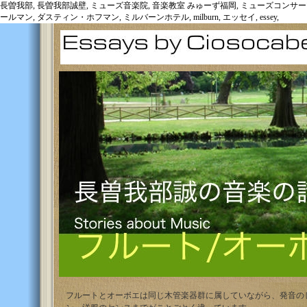
長曽我部, 長曽我部誠壁, ミューズ音楽院, 音楽教室 みゅーず福岡, ミューズコンサーツ, 世界旅行, 
ールマン, ダスティン・ホフマン, ミルバーンホテル, milburn, エッセイ, essey,
フルートとオーボエは同じ木管楽器群に属していながら、発音の